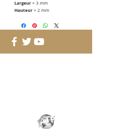
Largeur
= 3 mm
Hauteur
= 2 mm
Force d'adhérence
= 0.82 KG
dès 200 pcs. 0.21 CHF/pc
dès 400 pcs. 0.19 CHF/pc
dès 800 pcs. 0.18 CHF/pc
Référence
: B10-3-2
Grade
: N44H
Magnétisation
: 3299 Gauss
Revêtement
:
nickel/cuivre/nickel
Aimantation
: selon la hauteur
Poids:
0.46 gr