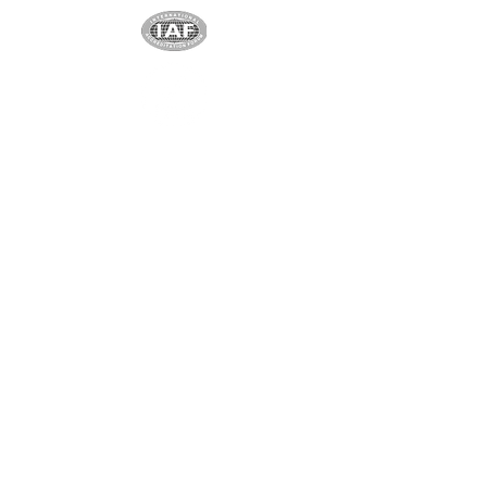
Partenaire exclusif
Shenzhen Shindy Technology
Co., Ltd
Partenaire unique et exclusif
Ningbo Yuanchen New
Materials Co. Ltd