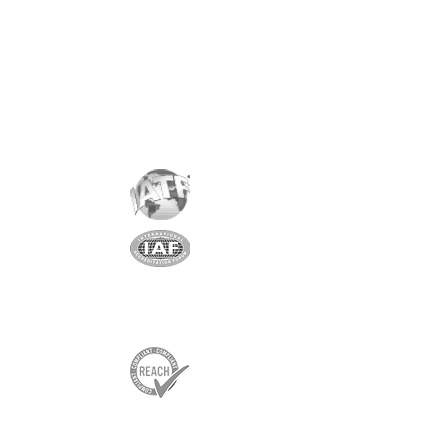
Revêtement
:
nickel/cuivre/nickel
Aimantation
: AXIALE
Poids:
1.8 gr