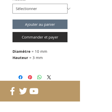
Ajouter au panier
Commander et payer
Diamètre
= 10 mm
Hauteur
= 3 mm
dès 10 pcs. 0.34 CHF/pc
dès 30 pcs. 0.31 CHF/pc
dès 50 pcs. 0.25 CHF/pc
Référence
: D10-3C
Grade
: N48
Magnétisation
: 3264 Gauss