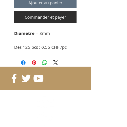
Ajouter au panier
Commander et payer
Diamètre
= 8mm
Dès 125 pcs : 0.55 CHF /pc
Dès 250pcs : 0.51 CHF /pc
Dès 500pcs : 0.48 CHF /pc
Dès 1'000pcs: 0.46 CHF /pc
Référence
: BR-D8
Grade
: N35
Couleur
: Rose
Poids:
2 gr