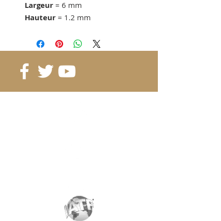
Largeur
= 6 mm
Hauteur
= 1.2 mm
Force d'adhérence
= 0.62 KG
dès 300 pcs. 0.23 CHF/pc
dès 700 pcs. 0.19 CHF/pc
dès 1400 pcs. 0.17 CHF/pc
Référence
: B7-6-1.2
Grade
: N50
Magnétisation
: 1955 Gauss
Revêtement
:
nickel/cuivre/nickel
Aimantation
: selon la hauteur
Poids:
0.38 gr