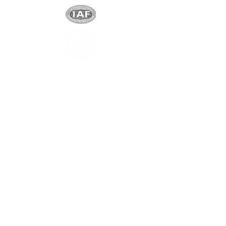
Partenaire exclusif
Shenzhen Shindy Technology
Co., Ltd
Partenaire unique et exclusif
Ningbo Yuanchen New
Materials Co. Ltd