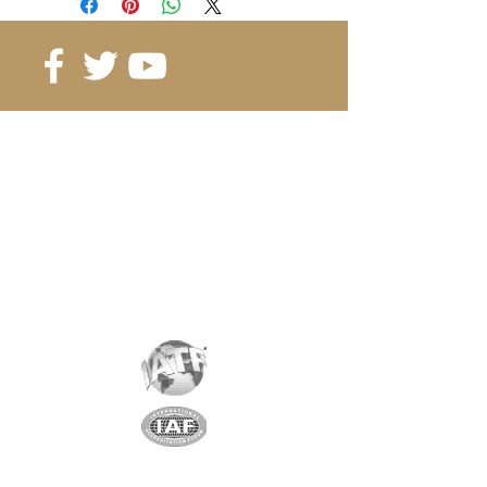
dès 600 pcs. 0.16 CHF/pc
dès 1000 pcs. 0.15 CHF/pc
dès 1500 pcs. 0.12 CHF/pc
Référence
: B5-5-1A
Grade
: N35
Magnétisation
: 1745 Gauss
Revêtement
:
nickel/cuivre/nickel
Aimantation
: selon la hauteur
Poids:
0.19 gr