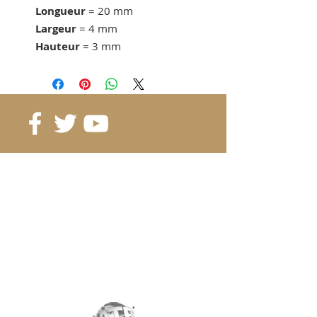
Longueur
= 20 mm
Largeur
= 4 mm
Hauteur
= 3 mm
Force d'adhérence
= 2.4 KG
dès 50 pcs. 0.45 CHF/pc
dès 100 pcs. 0.4 CHF/pc
dès 200 pcs. 0.35 CHF/pc
Référence
: B20-4-3 (1.8g)
Grade
: N38
Magnétisation
: 3550 Gauss
Revêtement
:
nickel/cuivre/nickel
Aimantation
: selon la hauteur
Poids
: 1.8 gr