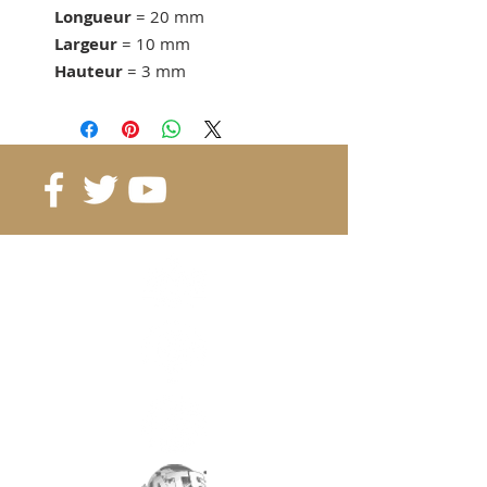
Longueur
= 20 mm
Largeur
= 10 mm
Hauteur
= 3 mm
Force d'adhérence
= 2.53 KG
dès 10 pcs. 0.64 CHF/pc.
dès 20 pcs. 0.53 CHF/pc.
dès 40 pcs. 0.49 CHF/pc.
Référence
: B20-10-3A (4.6g)
Grade
: N35
Magnétisation
: 2233 Gauss
Revêtement
:
nickel/cuivre/nickel
Aimantation
: selon la hauteur