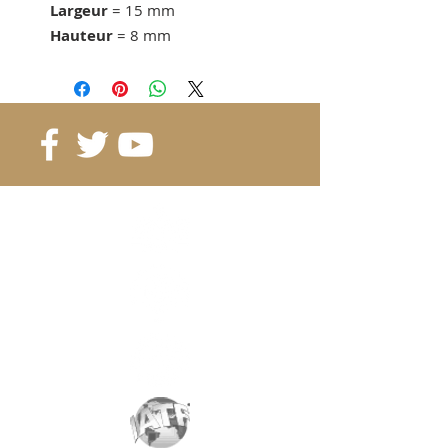
Largeur
= 15 mm
Hauteur
= 8 mm
Force d'adhérence
= 8.2 KG
dès 15 pcs. 2.34 CHF/pc
dès 40 pcs. 2.07 CHF/pc
dès 80 pcs. 1.94 CHF/pc
Référence
: B15-15-8
Grade
: N42
Magnétisation
: 4197 Gauss
Revêtement
:
nickel/cuivre/nickel
Aimantation
: selon la hauteur
Poids:
14 gr