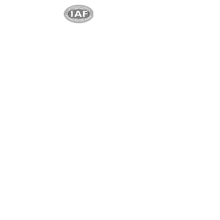
Partenaire exclusif
Shenzhen Shindy Technology
Co., Ltd
Partenaire unique et exclusif
Ningbo Yuanchen New
Materials Co. Ltd