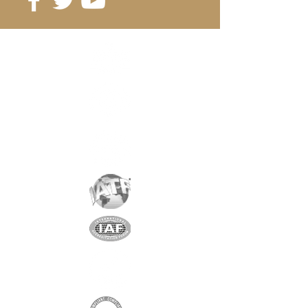
Référence
: D25-8
Grade
: N38
Magnétisation
: 3220 Gauss
Revêtement
:
nickel/cuivre/nickel
Aimantation
: AXIALE
Poids
: 30 gr