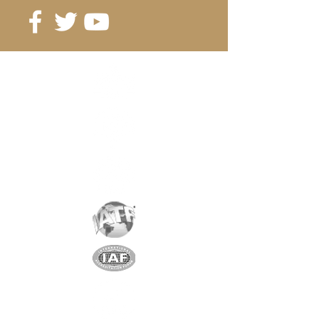
Référence
: D22-10
Grade
: N33H
Magnétisation
: 3749 Gauss
Revêtement
:
nickel/cuivre/nickel
Aimantation
: AXIALE
Poids:
12 gr