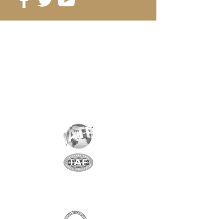
Référence
: D15-3B
Grade
: N45
Magnétisation
: 2377 Gauss
Revêtement
:
nickel/cuivre/nickel
Aimantation
: AXIALE
Poids:
4 gr