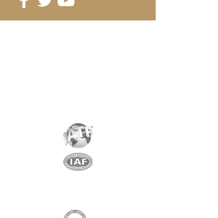
Référence
: D12-6B
Grade
: N48
Magnétisation
: 4468 Gauss
Revêtement
:
nickel/cuivre/nickel
Aimantation
: AXIALE
Poids:
5.2 gr