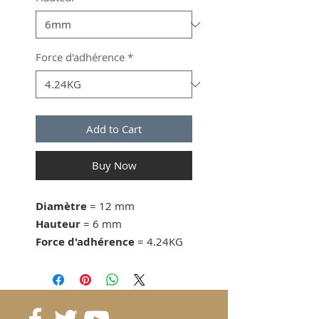
Force d'adhérence
*
Add to Cart
Buy Now
Diamètre
= 12 mm
Hauteur
= 6 mm
Force d'adhérence
= 4.24KG
dès 100 pcs. 0.73 CHF/pc
dès 200 pcs. 0.66 CHF/pc
dès 400 pcs. 0.61 CHF/pc