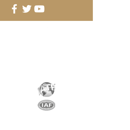
dès 250 pcs. 5.74 CHF/pc.
Référence
: D15-25
Grade
: N38
Magnétisation
: 5609 Gauss
Revêtement
:
nickel/cuivre/nickel
Aimantation
: AXIALE
Poids
: 33.6 gr