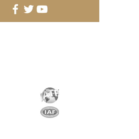
dès 100 pcs.2.00 CHF/pc
dès 200 pcs. 1.90 CHF/pc
Référence
: A27-16-5
Grade
: N42
Revêtement
:
nickel/cuivre/nickel
Aimantation
: AXIALE