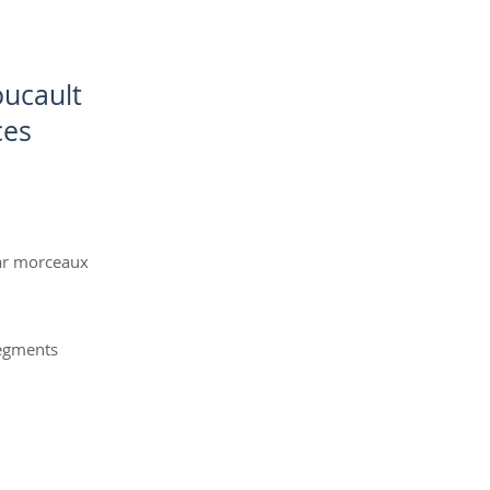
oucault
ces
par morceaux
segments