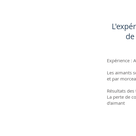
L'expé
de
Expérience :
Les aimants s
et par morcea
Résultats des t
La perte de c
d'aimant