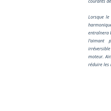
courants de
Lorsque le
harmonique
entraînera 
l'aimant 
irréversib
moteur. Ain
réduire les 