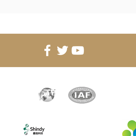
clusif
Partenaire exclusif
New
Shenzhen Shindy Technology
Co., Ltd