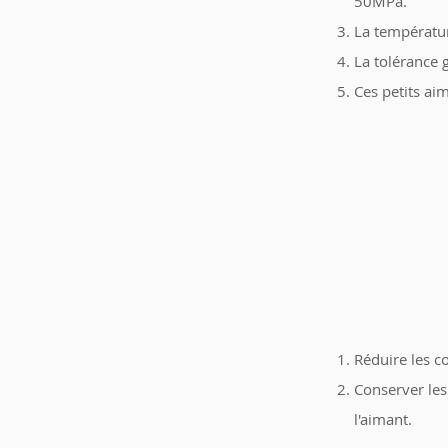
50MPa.
La températur
La tolérance 
Ces petits aim
Réduire les c
Conserver le
l'aimant.