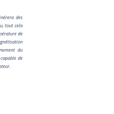
énérera des
, tout cela
pérature de
nétisation
onnement du
 capable de
oteur.