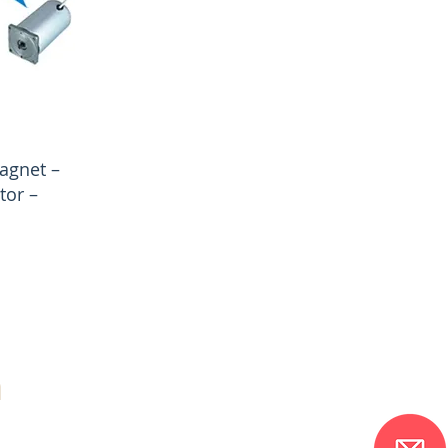
agnet –
tor –
n