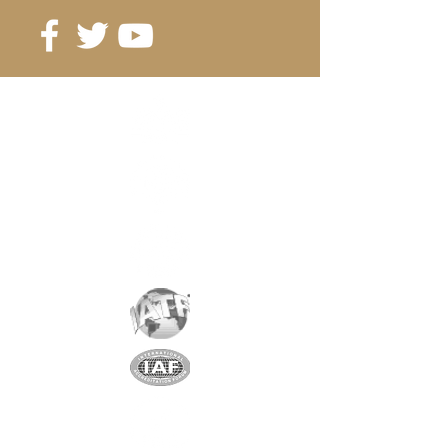
Ladezeit
: 4-6 Stunden
Gesamtgewicht
: 25 kg
Elektrische Anlage
:
STANDARDKOMPONENTEN
Batterie
: 36V10.4Ah
Lithiumbatterie
Motor
: Bafang MAX M400
36V350W Zentralmotor
Anzeige
: MAX LCD-Display mit
5 PAS-Modi
Sensor
: Drehmoment &
Geschwindigkeit