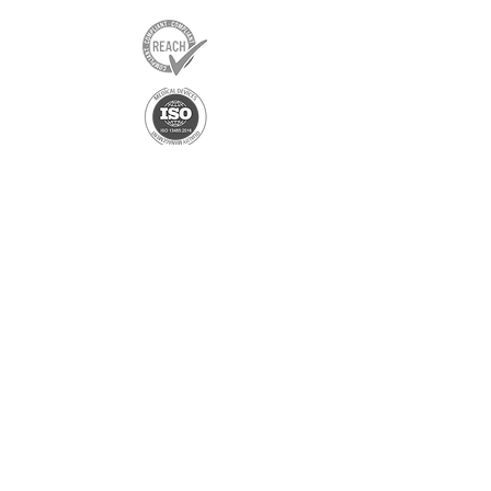
Exklusivpartner
Shenzhen Shindy Technology
Co., Ltd
Einzigartiger und exklusiver
Partner
Ningbo Yuanchen Neue
Materialien Co. Ltd