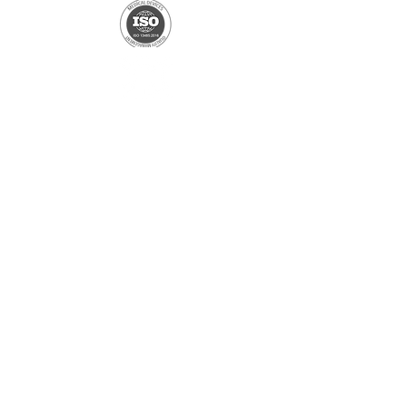
Partenaire exclusif
Shenzhen Shindy Technology
Co., Ltd
Partenaire unique et exclusif
Ningbo Yuanchen New
Materials Co. Ltd
Partenaire exclusif