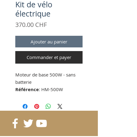
Kit de vélo
électrique
Prix
370.00 CHF
Ajouter au panier
Commander et payer
Moteur de base 500W - sans
batterie
Référence
: HM-500W
1∽5PCS: 600CHF/PCS
6∽10PCS: 540CHF/PCS
11∽15PCS: 440CHF/PCS
Quantité en stock
: 15 sets