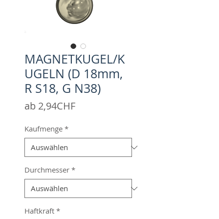
MAGNETKUGEL/K
UGELN (D 18mm,
R S18, G N38)
Sale-
ab
2,94CHF
Preis
Kaufmenge
*
Durchmesser
*
Haftkraft
*