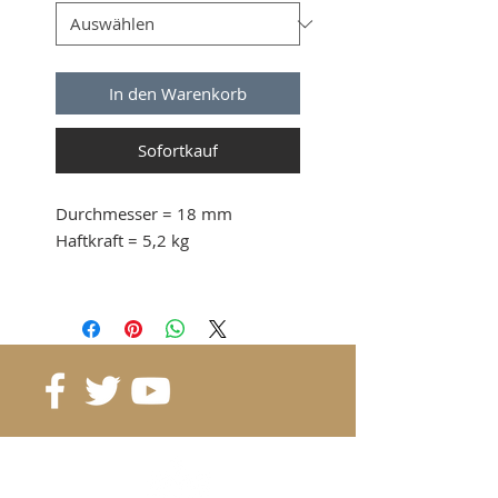
In den Warenkorb
Sofortkauf
Durchmesser
= 18 mm
Haftkraft
= 5,2 kg
ab 50 Stk. 1.50 CHF / Stk.
ab 100 Stk. 1.30 CHF / Stk.
ab 200 Stk. 1.10 CHF / Stk.
Referenz
: S18
Klasse
: N38
Magnetisierung
: 8402 Gauss
Beschichtung
: Nickel / Kupfer /