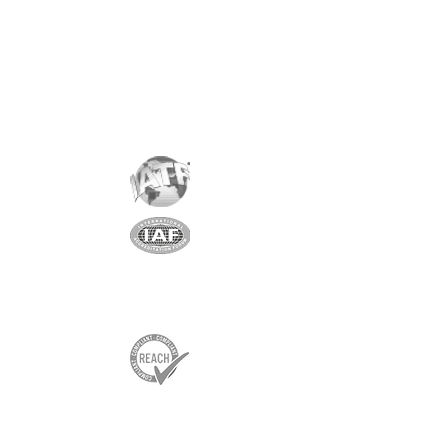
Nickel
Magnetisierung
: AXIAL
Gewicht:
24 gr