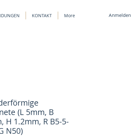
Anmelden
ENDUNGEN
KONTAKT
More
derförmige
ete (L 5mm, B
 H 1.2mm, R B5-5-
 G N50)