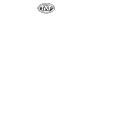
Exklusivpartner
Shenzhen Shindy Technology
Co., Ltd
Einzigartiger und exklusiver
Partner
Ningbo Yuanchen Neue