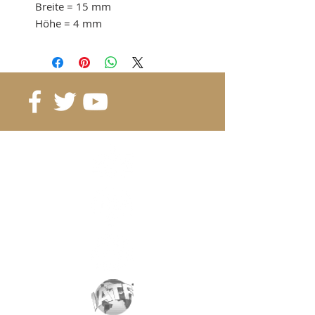
Breite
= 15 mm
Höhe
= 4 mm
Haftkraft
= 4,44 kg
ab 5 Stk. 0.84 CHF / Stück
ab 10 Stk. 0.76 CHF / Stück
Referenz
: B15-15-4
Klasse
: N45M
Magnetisierung
: 2744 Gauss
Beschichtung
: Nickel / Kupfer /
Nickel
Magnetisierung
: abhängig von
der Höhe
Gewicht:
5,8 gr