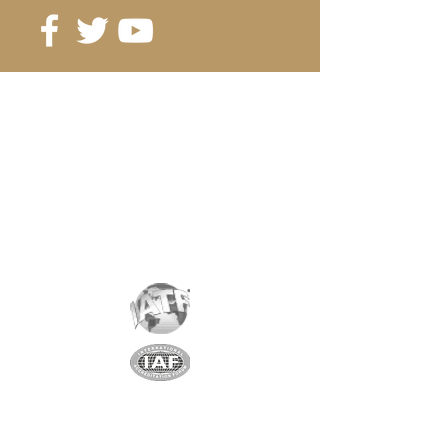
ab 160 Stk. 0.63 CHF / Stück
Referenz:
D20-5C
Note
: N42
Magnetisierung
: 2839 Gauss
Beschichtung
: Nickel / Kupfer /
Nickel
Magnetisierung
: AXIAL
Gewicht:
12 gr