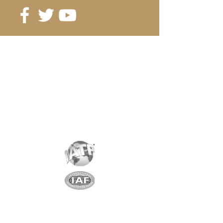
ab 400 Stk. 1.14 CHF / Stück
Referenz:
D20-10A
Klasse
: N35
Magnetisierung
: 4084 Gauss
Beschichtung
: Nickel / Kupfer /
Nickel
Magnetisierung
: AXIAL
Gewicht:
24 gr