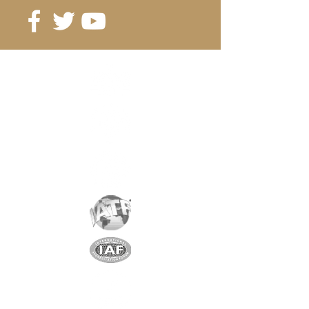
ab 90 Stk. 0.28 CHF / Stück
Referenz:
D12-2C
Note
: N48
Magnetisierung
: 2034 Gauss
Beschichtung
: Nickel / Kupfer /
Nickel
Magnetisierung
: AXIAL
Gewicht:
1,7 gr